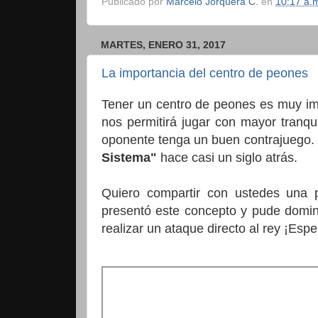
Publicado por
Marcelo Jorquera C.
en
10:17 a.
MARTES, ENERO 31, 2017
La importancia del centro de peones
Tener un centro de peones es muy imp
nos permitirá jugar con mayor tranqui
oponente tenga un buen contrajuego. 
Sistema"
hace casi un siglo atrás.
Quiero compartir con ustedes una 
presentó este concepto y pude domin
realizar un ataque directo al rey ¡Esper