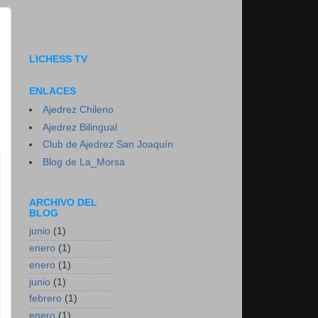
LICHESS TV
ENLACES
Ajedrez Chileno
Ajedrez Bilingual
Club de Ajedrez San Joaquín
Blog de La_Morsa
ARCHIVO DEL
BLOG
junio
(1)
enero
(1)
enero
(1)
junio
(1)
febrero
(1)
enero
(1)