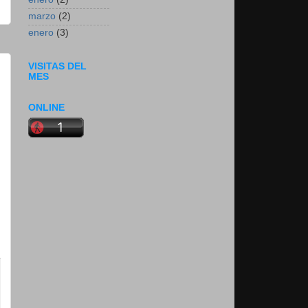
marzo
(2)
enero
(3)
VISITAS DEL
MES
ONLINE