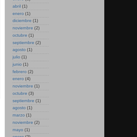
abril
(1)
enero
(1)
diciembre
(1)
noviembre
(2)
octubre
(1)
septiembre
(2)
agosto
(1)
julio
(1)
junio
(1)
febrero
(2)
enero
(4)
noviembre
(1)
octubre
(3)
septiembre
(1)
agosto
(1)
marzo
(1)
noviembre
(2)
mayo
(1)
enero
(2)