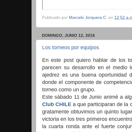
Publicado por
Marcelo Jorquera C.
en
12:52 a.
DOMINGO, JUNIO 12, 2016
Los torneos por equipos
En este post quiero hablar de los t
parecen su desarrollo en el medio 
ajedrez es una buena oportunidad de
donde el componente de competencia 
torneo como un grupo.
Este sábado 11 de Junio animé a al
Club CHILE
a que participaran de la 
gratamente obtuvimos un quinto lugar 
victoria en los tres primeros encuent
la cuarta ronda ante el fuerte conju