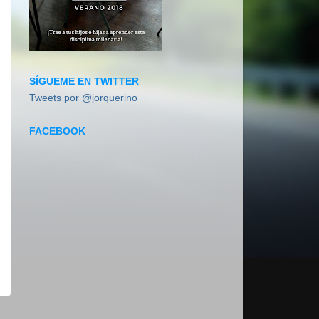
SÍGUEME EN TWITTER
Tweets por @jorquerino
FACEBOOK