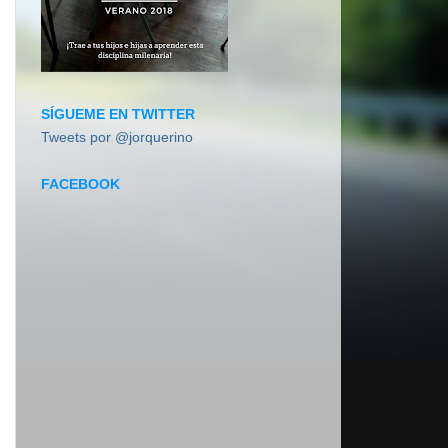
SÍGUEME EN TWITTER
Tweets por @jorquerino
FACEBOOK