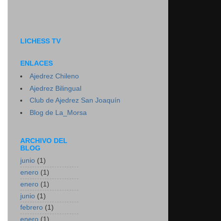
LICHESS TV
ENLACES
Ajedrez Chileno
Ajedrez Bilingual
Club de Ajedrez San Joaquín
Blog de La_Morsa
ARCHIVO DEL
BLOG
junio
(1)
enero
(1)
enero
(1)
junio
(1)
febrero
(1)
enero
(1)