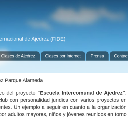
ernacional de Ajedrez (FIDE)
Clases de Ajedrez
Clases por Internet
Prensa
Contac
rez Parque Alameda
co del proyecto
"Escuela Intercomunal de Ajedrez"
,
ub con personalidad jurídica con varios proyectos en
entes. Un ejemplo a seguir en cuanto a la organización
or adultos mayores, niños y jóvenes reunidos en torno